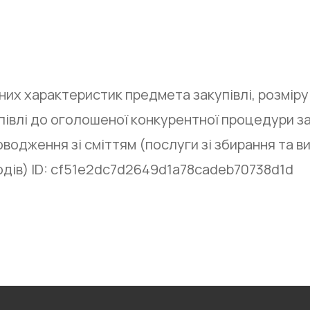
их характеристик предмета закупівлі, розмір
півлі до оголошеної конкурентної процедури з
оводження зі сміттям (послуги зі збирання та в
дів) ID: cf51e2dc7d2649d1a78cadeb70738d1d