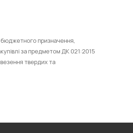
у бюджетного призначення,
акупівлі за предметом ДК 021:2015
ивезення твердих та