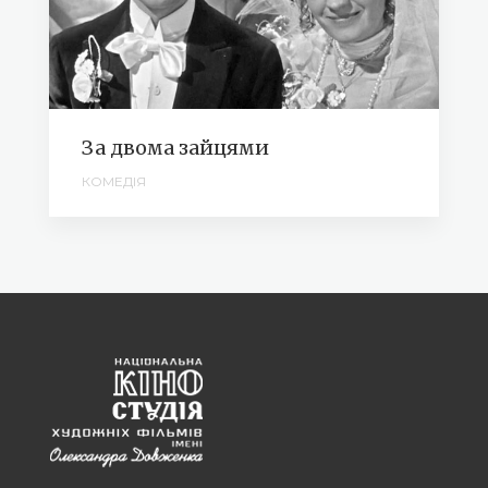
За двома зайцями
КОМЕДІЯ