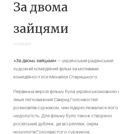
За двома
зайцями
КОМЕДІЯ
«За двома́ зайця́ми»
— український радянський
художній комедійний фільм за мотивами
комедійної п’єси Михайла Старицького.
Первинна версія фільму була українськомовною і
лише легковажний Свирид Голохвостий
розмовляв суржиком, чим підкреслювалася його
недолугість. Для фільму було також створено
російський дубляж, де всі репліки, окрім
монологів Голохвастого суржиком,