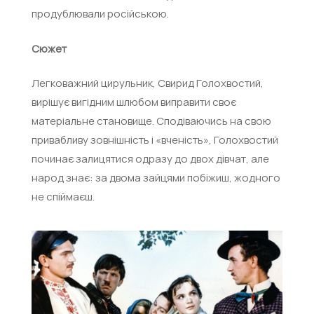
продублювали російською.
Сюжет
Легковажний цирульник, Свирид Голохвостий,
вирішує вигідним шлюбом виправити своє
матеріальне становище. Сподіваючись на свою
привабливу зовнішність і «вченість», Голохвостий
починає залицятися одразу до двох дівчат, але
народ знає: за двома зайцями побіжиш, жодного
не спіймаєш.