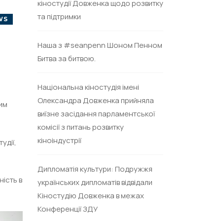
кіностудії Довженка щодо розвитку
та підтримки
WS
Наша з #seanpenn Шоном Пенном
Битва за битвою.
Національна кіностудія імені
Олександра Довженка прийняла
чим
виїзне засідання парламентської
комісії з питань розвитку
кіноіндустрії
удії,
Дипломатія культури: Подружжя
ність в
українських дипломатів відвідали
Кіностудію Довженка в межах
Конференції ЗДУ