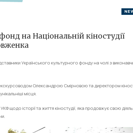
NE
фонд на Національній кіностудії
Довженка
редставники Українського культурного фонду на чолі з виконав
з екскурсоводом Олександрою Смірновою та директором кіност
нікальніші місця.
 УКФ щодо історії та життя кіностудії, яка продовжує свою діяль
ни.