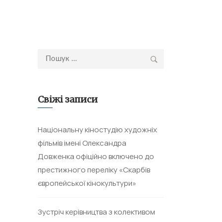
Пошук:
Свіжі записи
Національну кіностудію художніх
фільмів імені Олександра
Довженка офіційно включено до
престижного переліку «Скарбів
європейської кінокультури»
Зустріч керівництва з колективом