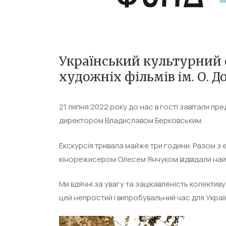
Український культурний 
художніх фільмів ім. О. 
21 липня 2022 року до нас в гості завітали п
директором Владиславом Берковським.
Екскурсія тривала майже три години. Разом 
кінорежисером Олесем Янчуком відвідали найу
Ми вдячні за увагу та зацікавленість колективу
цей непростий і випробувальний час для Украї