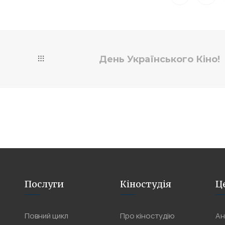
День Українського Кіно!
Послуги
Кіностудія
Ц
Повний цикл
Про кіностудію
Ан