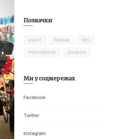
Позначки
event
festival
film
international
produce
Ми у соцмережах
Facebook
Twitter
Instagram