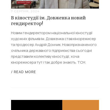
7 СЕРПНЯ, 2024
В кіностудії ім. Довженка новий
гендиректор!
Новим гендиректором національної кіностудії
художніх фільмів ім. Довженка став кінорежисер
та продюсер Андрій Дончик. Новопризначеного
очільника державного підприємства сьогодні
представили колективу кіностудії, хоча
кінорежисера тут і так добре знають. ТСН.
/ READ MORE