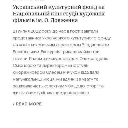
Український культурний фонд на
Національній кіностудії художніх
фільмів ім. О. Довженка
21 липня 2022 року до нас в гості завітали
представники Українського культурного фонду
на чолі з виконавчим директором Владиславом
Берковським. Екскурсія тривала майже три
години. Разом з екскурсоводом Олександрою
Смірновою та директором кіностудії,
кінорежисером Олесем Янчуком відвідали
найунікальніші місця. Ми вдячні за увагу та
зацікавленість колективу УКФ щодо історії та
життя кіностудії, яка продовжує свою...
/ READ MORE