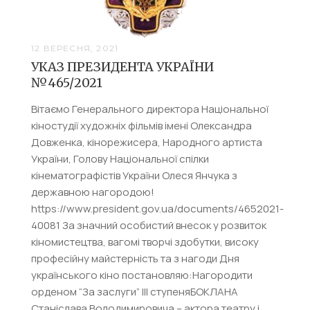
12 ВЕРЕСНЯ, 2021
УКАЗ ПРЕЗИДЕНТА УКРАЇНИ
№465/2021
Вітаємо Генерального директора Національної
кіностудії художніх фільмів імені Олександра
Довженка, кінорежисера, Народного артиста
України, Голову Національної спілки
кінематографістів України Олеся Янчука з
державною нагородою!
https://www.president.gov.ua/documents/4652021-
40081 За значний особистий внесок у розвиток
кіномистецтва, вагомі творчі здобутки, високу
професійну майстерність та з нагоди Дня
українського кіно постановляю:Нагородити
орденом “За заслуги” ІІІ ступеняБОКЛАНА
Станіслава Володимировича – актора театру і