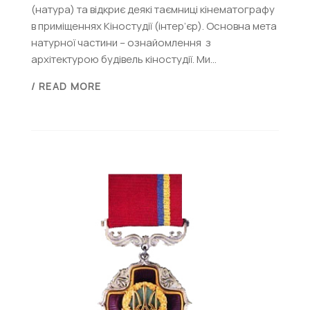
(натура) та відкриє деякі таємниці кінематографу
в приміщеннях Кіностудії (інтер’єр). Основна мета
натурної частини – ознайомлення з
архітектурою будівель кіностудії. Ми...
/ READ MORE