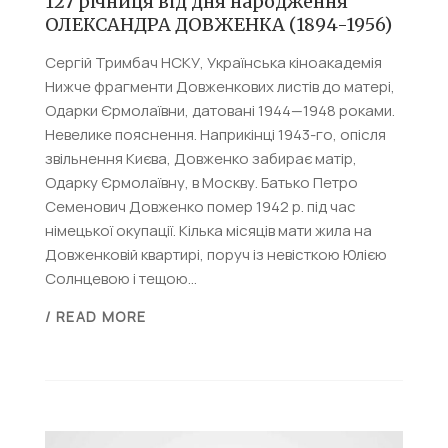
127 річниця від дня народження
ОЛЕКСАНДРА ДОВЖЕНКА (1894-1956)
Сергій Тримбач НСКУ, Українська кіноакадемія
Нижче фрагменти Довженкових листів до матері,
Одарки Єрмолаївни, датовані 1944—1948 роками.
Невелике пояснення. Наприкінці 1943-го, опісля
звільнення Києва, Довженко забирає матір,
Одарку Єрмолаївну, в Москву. Батько Петро
Семенович Довженко помер 1942 р. під час
німецької окупації. Кілька місяців мати жила на
Довженковій квартирі, поруч із невісткою Юлією
Солнцевою і тещою...
/ READ MORE