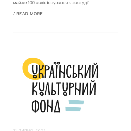
майже 100 років існування кіностудії...
/ READ MORE
21 ЛИПНЯ, 2022